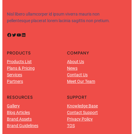
Nisl libero ullamcorper id ipsum viverra mauris non
pellentesque placerat lorem lacinia sagittis non pretium.
Facebook
Twitter
YouTube
LinkedIn
PRODUCTS
COMPANY
Products List
About Us
Plans & Pricing
News
Services
Contact Us
Partners
Meet Our Team
RESOURCES
SUPPORT
Gallery
Knowledge Base
Blog Articles
Contact Support
Brand Assets
Privacy Policy
Brand Guidelines
TOS